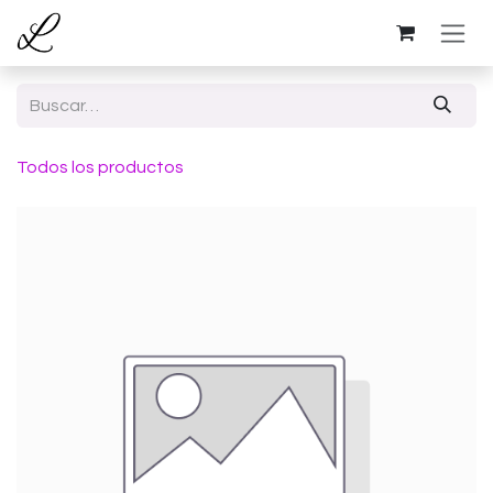
Ir al contenido
Todos los productos