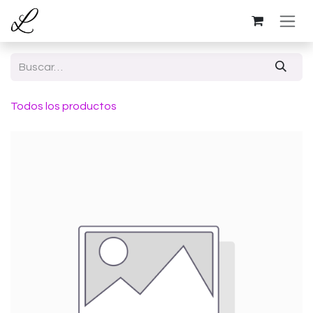
Ir al contenido
Todos los productos