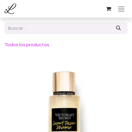
Ir al contenido
Todos los productos