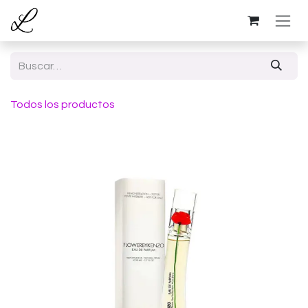
Ir al contenido
Todos los productos