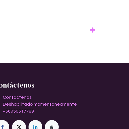
ontáctenos
Contáctenos
Deshabilitado momentáneamente
+56950517789