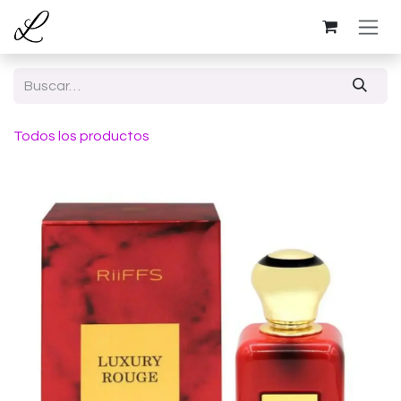
Ir al contenido
Todos los productos