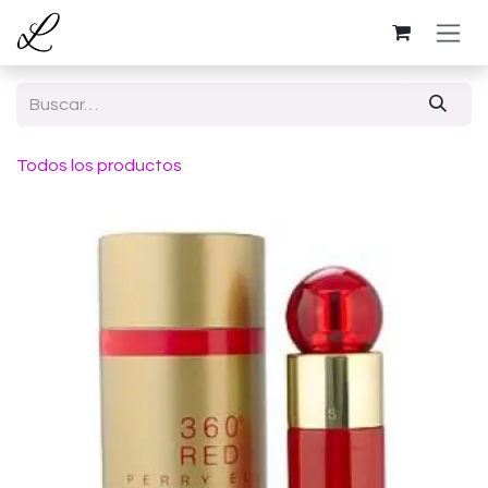
Ir al contenido
Todos los productos