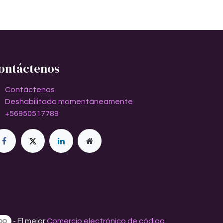
ontáctenos
Contáctenos
Deshabilitado momentáneamente
+56950517789
- El mejor
Comercio electrónico de código