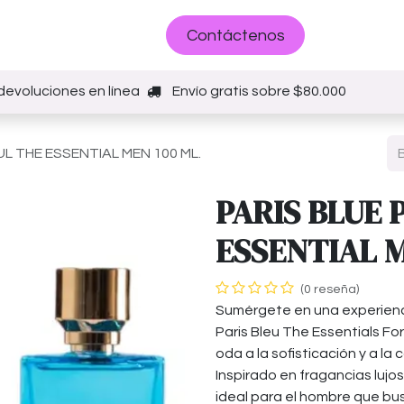
Sobre nosotros
Contáctenos
devoluciones en línea
Envío gratis sobre $80.000
L THE ESSENTIAL MEN 100 ML.
PARIS BLUE 
ESSENTIAL M
(0 reseña)
Sumérgete en una experienci
Paris Bleu The Essentials Fo
oda a la sofisticación y a la 
Inspirado en fragancias lujo
ideal para el hombre que busc