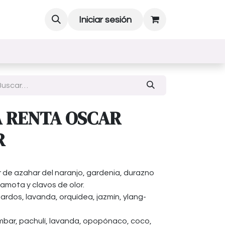
Iniciar sesión
A RENTA OSCAR
R
or de azahar del naranjo, gardenia, durazno
amota y clavos de olor.
rdos, lavanda, orquídea, jazmín, ylang-
mbar, pachulí, lavanda, opopónaco, coco,