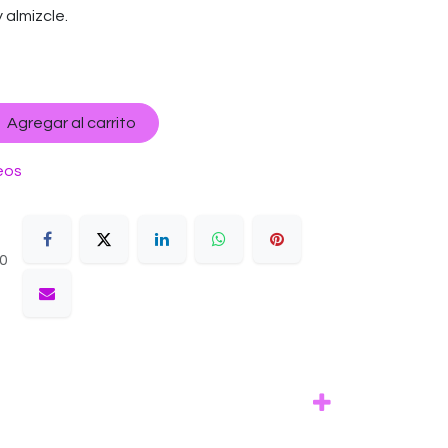
y almizcle.
Agregar al carrito
eos
10