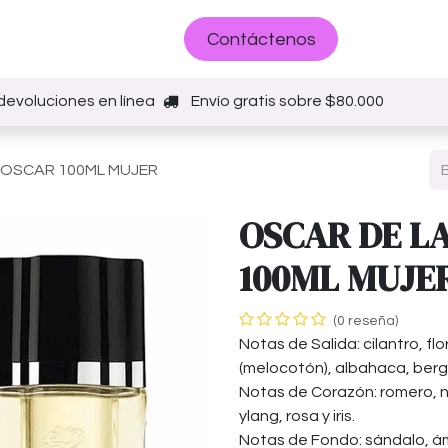
Sobre nosotros
Contáctenos
devoluciones en línea
Envío gratis sobre $80.000
 OSCAR 100ML MUJER
OSCAR DE L
100ML MUJE
(0 reseña)
Notas de Salida: cilantro, fl
(melocotón), albahaca, berg
Notas de Corazón: romero, na
ylang, rosa y iris.
Notas de Fondo: sándalo, á