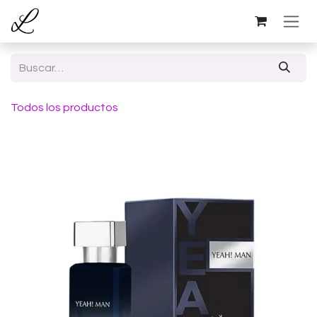
Ir al contenido
Todos los productos