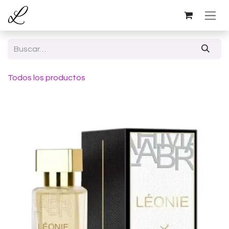
Ir al contenido
Todos los productos