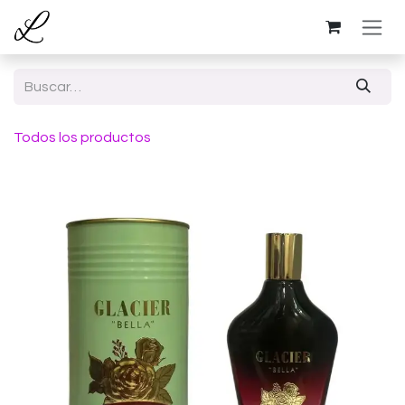
Ir al contenido
Todos los productos