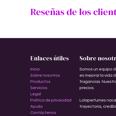
Reseñas de los clien
Enlaces útiles
Sobre nosot
Inicio
Somos un equipo d
Sobre nosotros
es mejorar la vida 
Productos
fragancias. Nuestr
Servicios
precios.
Legal
Política de privacidad
Lolaperfumes nace
Ayuda
trayectoria, credib
Contáctenos