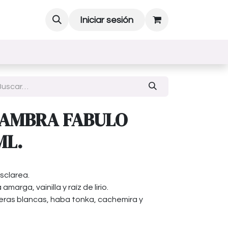
Iniciar sesión
AMBRA FABULO
ML.
sclarea.
arga, vainilla y raíz de lirio.
eras blancas, haba tonka, cachemira y