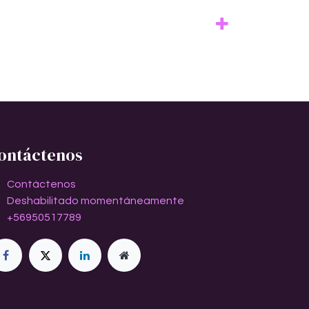
ontáctenos
Contáctenos
Deshabilitado momentáneamente
+56950517789