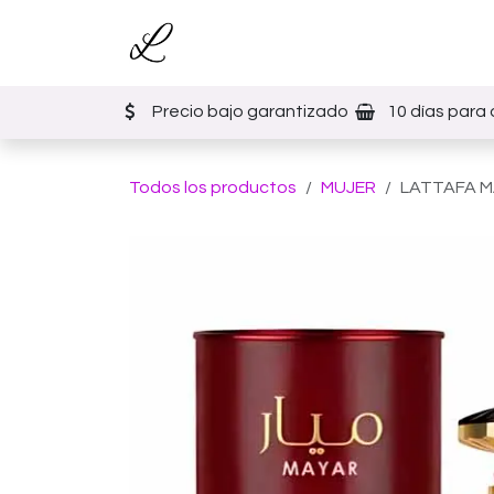
Ir al contenido
Inicio
Tienda
Eventos
Precio bajo garantizado
10 días para 
Todos los productos
MUJER
LATTAFA M