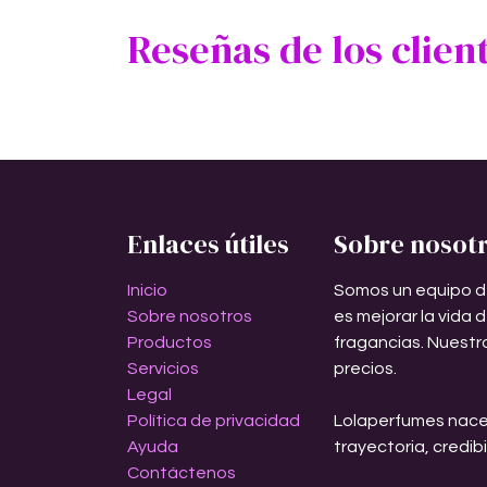
Reseñas de los clien
Enlaces útiles
Sobre nosot
Inicio
Somos un equipo d
Sobre nosotros
es mejorar la vida 
Productos
fragancias. Nuestr
Servicios
precios.
Legal
Política de privacidad
Lolaperfumes nace
Ayuda
trayectoria, credib
Contáctenos