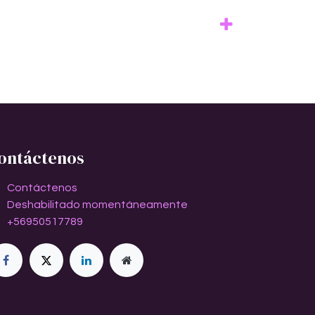
ontáctenos
Contáctenos
Deshabilitado momentáneamente
+56950517789