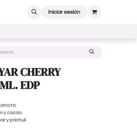
Iniciar sesión
YAR CHERRY
 ML. EDP
rgamota.
m y cacao.
ar y pachulí.