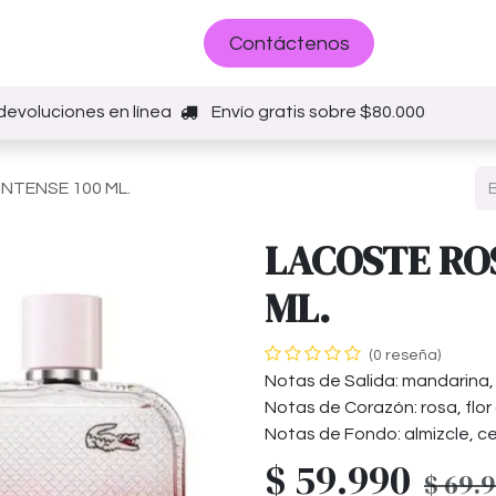
Sobre nosotros
Contáctenos
devoluciones en línea
Envío gratis sobre $80.000
NTENSE 100 ML.
LACOSTE ROS
ML.
(0 reseña)
Notas de Salida: mandarina, 
Notas de Corazón: rosa, flor 
Notas de Fondo: almizcle, ce
$
59.990
$
69.