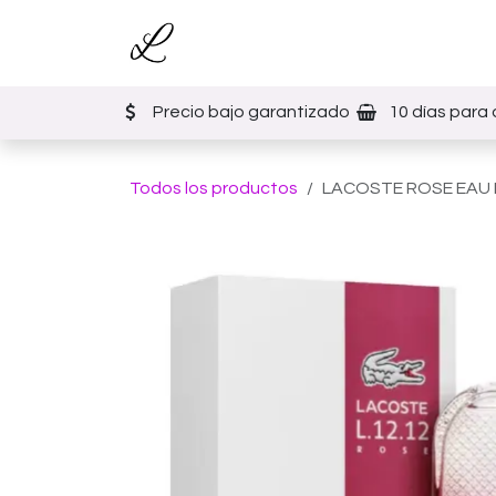
Ir al contenido
Inicio
Tienda
Eventos
Precio bajo garantizado
10 días para 
Todos los productos
LACOSTE ROSE EAU I