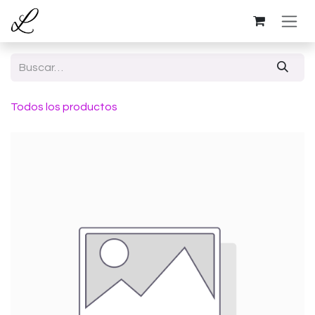
Ir al contenido
Todos los productos