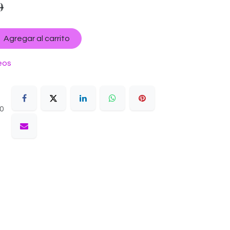
0
Agregar al carrito
eos
10