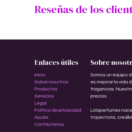
Reseñas de los clien
Enlaces útiles
Sobre nosot
Inicio
Somos un equipo d
Sobre nosotros
es mejorar la vida 
Productos
fragancias. Nuestr
Servicios
precios.
Legal
Política de privacidad
Lolaperfumes nace
Ayuda
trayectoria, credib
Contáctenos