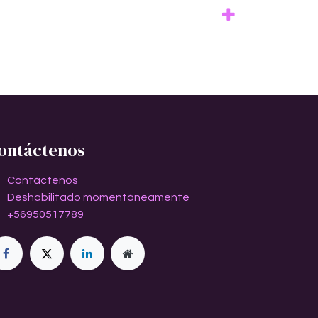
ontáctenos
Contáctenos
Deshabilitado momentáneamente
+56950517789