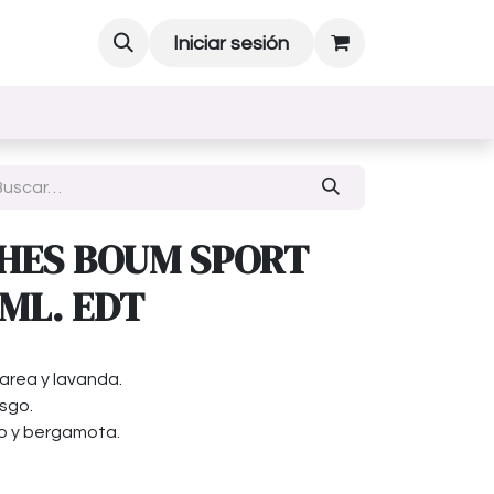
Iniciar sesión
HES BOUM SPORT
ML. EDT
area y lavanda.
sgo.
o y bergamota.