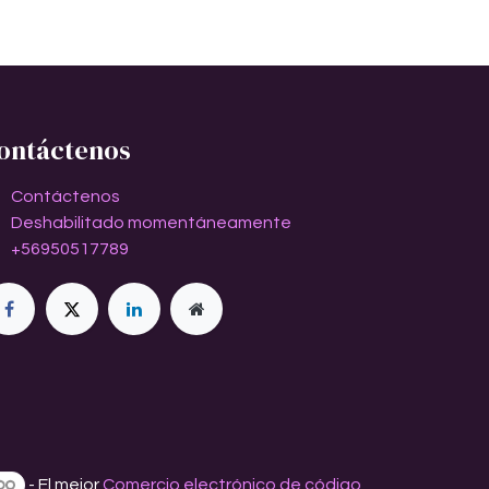
ontáctenos
Contáctenos
Deshabilitado momentáneamente
+56950517789
- El mejor
Comercio electrónico de código