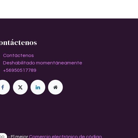
ontáctenos
Contáctenos
Deshabilitado momentáneamente
+56950517789
- El mejor
Comercio electrónico de código