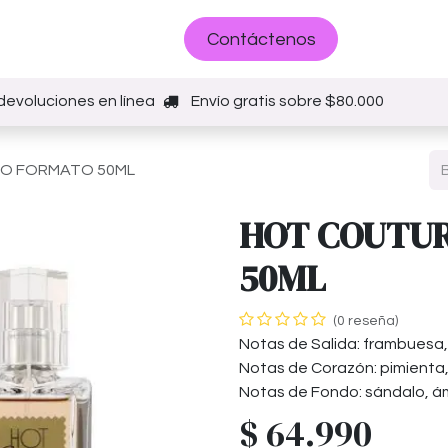
Sobre nosotros
Contáctenos
devoluciones en línea
Envío gratis sobre $80.000
O FORMATO 50ML
HOT COUTU
50ML
(0 reseña)
Notas de Salida: frambuesa,
Notas de Corazón: pimienta, 
Notas de Fondo: sándalo, ám
$
64.990