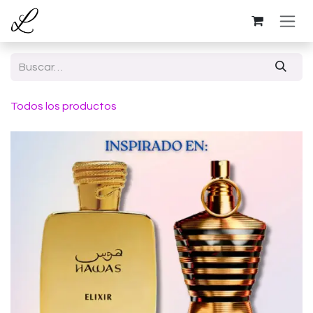
Ir al contenido
Todos los productos