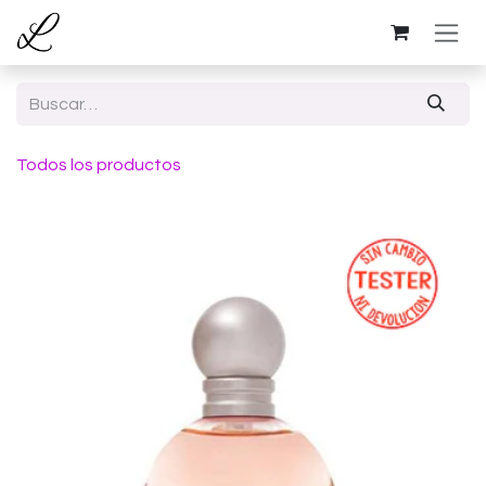
Ir al contenido
Todos los productos