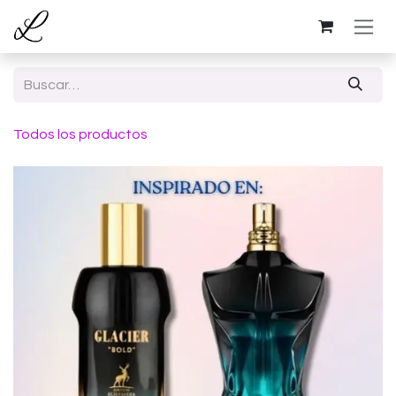
Ir al contenido
Todos los productos