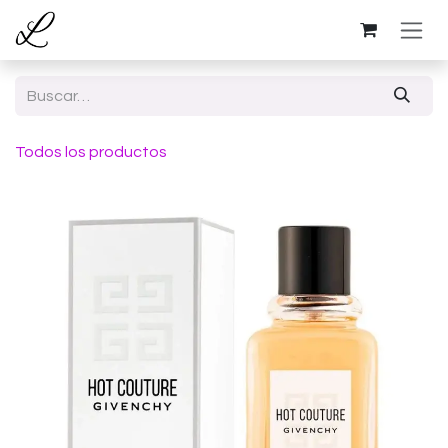
Ir al contenido
Todos los productos