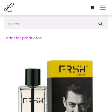
Ir al contenido
Todos los productos