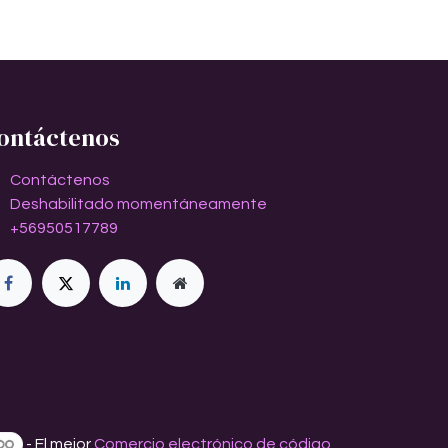
ontáctenos
Contáctenos
Deshabilitado momentáneamente
+56950517789
- El mejor
Comercio electrónico de código