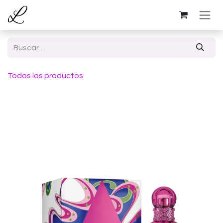
Ir al contenido
Todos los productos