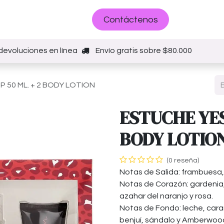
Sobre nosotros
Contáctenos
devoluciones en línea
Envío gratis sobre $80.000
P 50 ML. + 2 BODY LOTION
ESTUCHE YES 
BODY LOTIO
(0 reseña)
Notas de Salida: frambuesa,
Notas de Corazón: gardenia, f
azahar del naranjo y rosa.
Notas de Fondo: leche, caram
benjuí, sándalo y Amberwoo