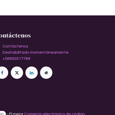
ontáctenos
Contáctenos
Deshabilitado momentáneamente
+56950517789
- El mejor
Comercio electrónico de código