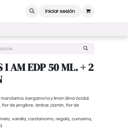
Iniciar sesión
I AM EDP 50 ML. + 2
N
 mandarina, bergamota y limón (lima ácida).
lor de jengibre, ámbar, jazmín, flor de
elo, vainilla, cardamomo, regaliz, cumarina,
d