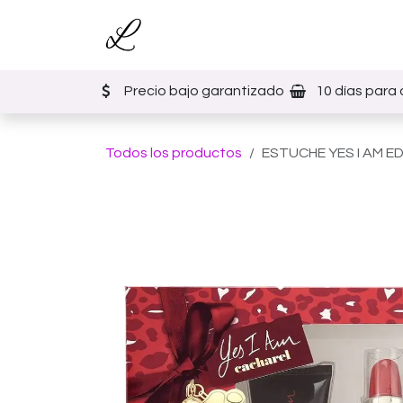
Ir al contenido
Inicio
Tienda
Eventos
Precio bajo garantizado
10 días para 
Todos los productos
ESTUCHE YES I AM ED