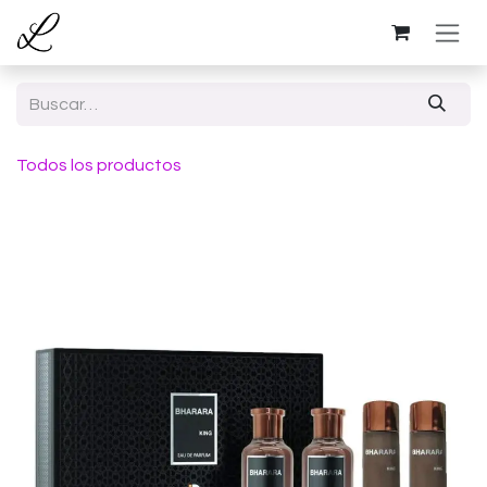
Ir al contenido
Todos los productos