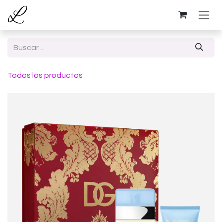
Ir al contenido
Todos los productos