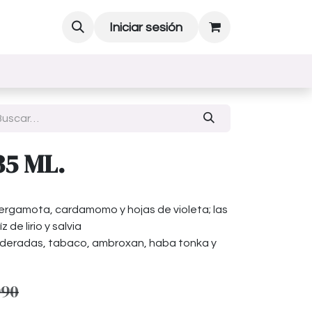
Iniciar sesión
35 ML.
rgamota, cardamomo y hojas de violeta; las
z de lirio y salvia
eradas, tabaco, ambroxan, haba tonka y
990