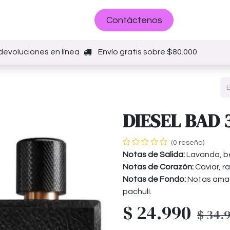
Sobre nosotros
Contáctenos
devoluciones en línea
Envío gratis sobre $80.000
DIESEL BAD 
(0 reseña)
Notas de Salida:
Lavanda, be
Notas de Corazón:
Caviar, raí
Notas de Fondo:
Notas amad
pachulí.
$
24.990
$
34.