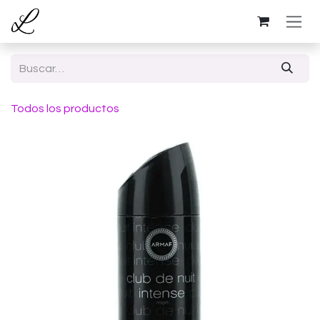
Ir al contenido
Todos los productos