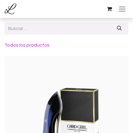
Ir al contenido
Todos los productos