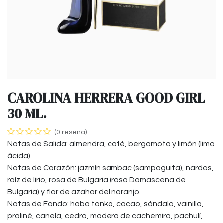
CAROLINA HERRERA GOOD GIRL
30 ML.
(0 reseña)
Notas de Salida: almendra, café, bergamota y limón (lima
ácida)
Notas de Corazón: jazmín sambac (sampaguita), nardos,
raíz de lirio, rosa de Bulgaria (rosa Damascena de
Bulgaria) y flor de azahar del naranjo.
Notas de Fondo: haba tonka, cacao, sándalo, vainilla,
praliné, canela, cedro, madera de cachemira, pachulí,