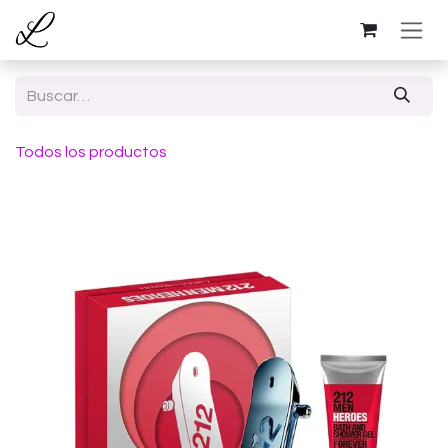
Ir al contenido
Todos los productos