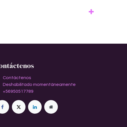
ontáctenos
Contáctenos
Deshabilitado momentáneamente
+56950517789