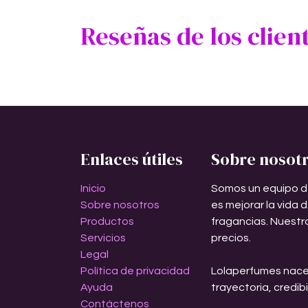
Reseñas de los clien
Enlaces útiles
Sobre nosot
Inicio
Somos un equipo d
Sobre nosotros
es mejorar la vida 
Productos
fragancias. Nuestr
Servicios
precios.
Legal
Política de privacidad
Lolaperfumes nace
Ayuda
trayectoria, credib
Contáctenos