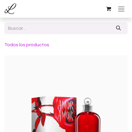
Ir al contenido
Todos los productos